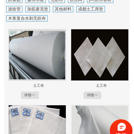
波纹管
加筋麦克垫
其他材料
成都土工席垫
木浆复合水刺无纺布
土工布
土工布
详情>>
详情>>