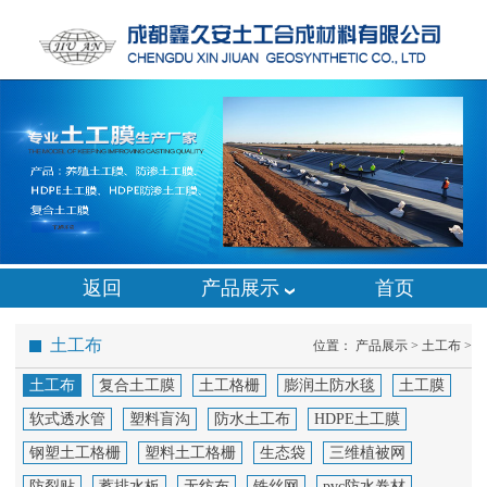
返回
产品展示
首页
土工布
位置：
产品展示
>
土工布
>
土工布
复合土工膜
土工格栅
膨润土防水毯
土工膜
软式透水管
塑料盲沟
防水土工布
HDPE土工膜
钢塑土工格栅
塑料土工格栅
生态袋
三维植被网
防裂贴
蓄排水板
无纺布
铁丝网
pvc防水卷材