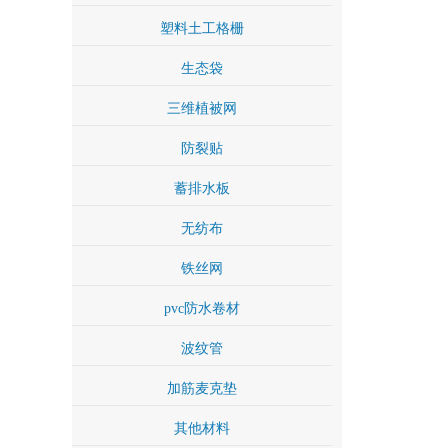
塑料土工格栅
生态袋
三维植被网
防裂贴
蓄排水板
无纺布
铁丝网
pvc防水卷材
波纹管
加筋麦克垫
其他材料