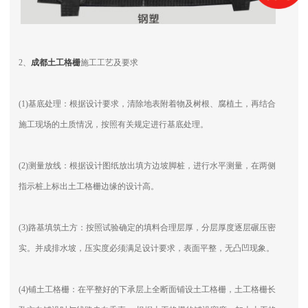
2、
成都土工格栅
施工工艺及要求
(1)基底处理：根据设计要求，清除地表附着物及树根、腐植土，再结合
施工现场的土质情况，按照有关规定进行基底处理。
(2)测量放线：根据设计图纸放出填方边坡脚桩，进行水平测量，在两侧
指示桩上标出土工格栅边缘的设计高。
(3)路基填筑土方：按照试验确定的填料合理层厚，分层厚度逐层碾压密
实。并成排水坡，压实度必须满足设计要求，表面平整，无凸凹现象。
(4)铺土工格栅：在平整好的下承层上全断面铺设土工格栅，土工格栅长